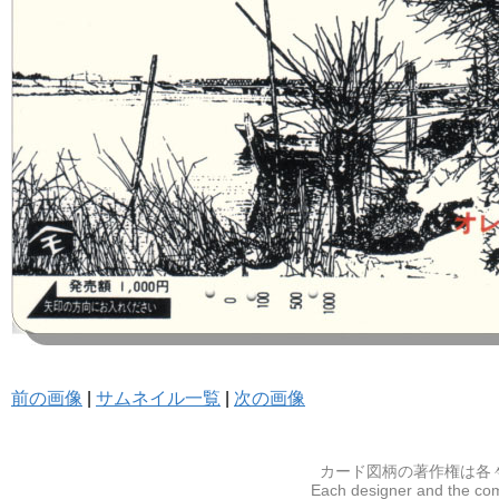
前の画像
|
サムネイル一覧
|
次の画像
カード図柄の著作権は各
Each designer and the com