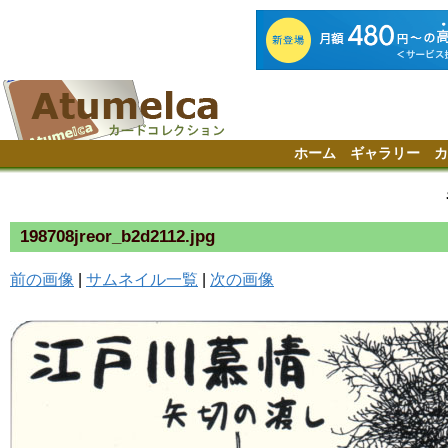
ホーム
ギャラリー
カ
198708jreor_b2d2112.jpg
前の画像
|
サムネイル一覧
|
次の画像