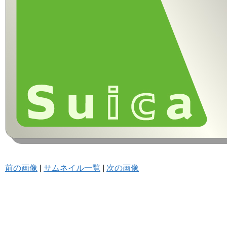
前の画像
|
サムネイル一覧
|
次の画像